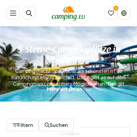
Themen
/
5-Sterne-Campinganlagen
/
Spanien
5-Sterne-Campingplätze in
Spanien
Camping macht Spaß, aber am schönsten ist es
natürlich mit etwas Komfort. Dafür gibt es auf dem
Campingmarkt immer mehr Möglichkeiten. Das gilt
Mehr erfahren
selbstverständlich auch für Spanien, eines der
beliebtesten Urlaubsländer. Planst du nächsten
Sommer nach Spanien zu reisen? Dann solltest du dich
nach einem 5-Sterne-Campingplatz umsehen. Davon
0 Campingplätze
gibt es viele – in traumhafter Lage am Meer oder
inmitten schöner Natur.
Filtern
Suchen
Filtern