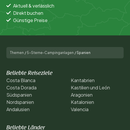
Aktuell & verlässlich
Direkt buchen
Günstige Preise
Themen
/
5-Sterne-Campinganlagen
/
Spanien
Beliebte Reiseziele
Costa Blanca
Kantabrien
Costa Dorada
Kastilien und León
Südspanien
Aragonien
Nordspanien
Katalonien
Andalusien
Valencia
Beliebte Länder