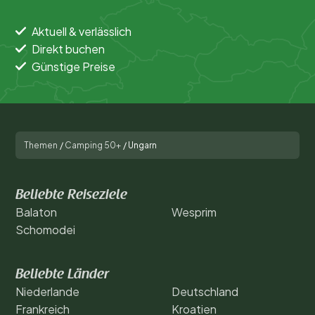
Sport und Freizeit
Aktuell & verlässlich
Direkt buchen
Günstige Preise
Themen
/
Camping 50+
/
Ungarn
Beliebte Reiseziele
Balaton
Wesprim
Schomodei
Beliebte Länder
Niederlande
Deutschland
Frankreich
Kroatien