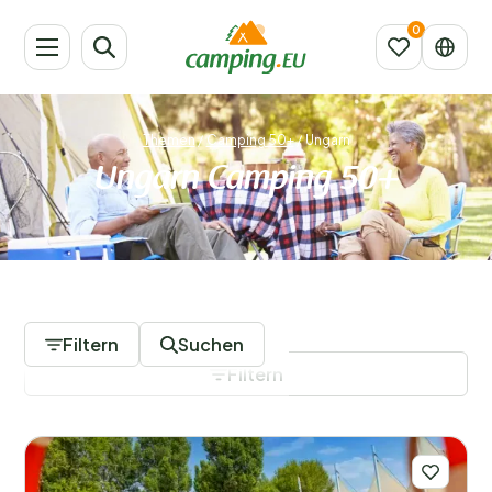
Themen
/
Camping 50+
/
Ungarn
Ungarn Camping 50+
1 Campingplätze
Filtern
Suchen
Filtern
Filter speichern
Regionen