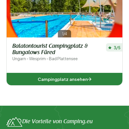
1/4
Balatontourist Campingplatz &
3/5
Bungalows Füred
Wesprim (1)
Ungarn - Wesprim - Bad Plattensee
Beliebte Filter
Campingplatz ansehen
Unterkunftstyp
Schwimmen
Allgemein
Die Vorteile von Camping.eu