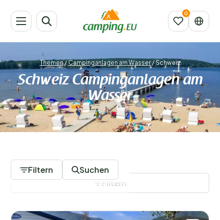
Themen
/
Campinganlagen am Wasser
/
Schweiz
Schweiz Campinganlagen am
Wasser
2 Campingplätze
Filtern
Suchen
Filtern
Filter speichern