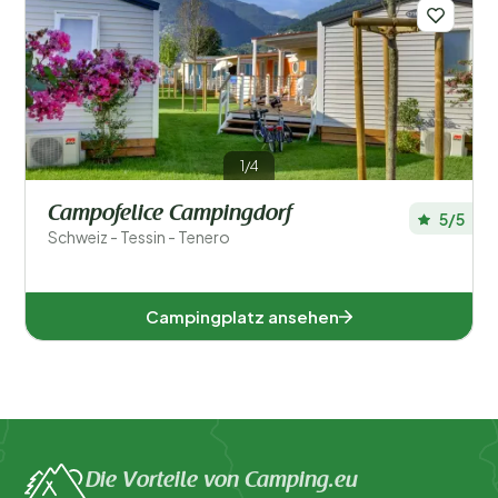
Regionen
1/4
Campofelice Campingdorf
5/5
Schweiz - Tessin - Tenero
Obwalden (1)
Tessin (1)
Campingplatz ansehen
Beliebte Filter
Unterkunftstyp
Die Vorteile von Camping.eu
Schwimmen