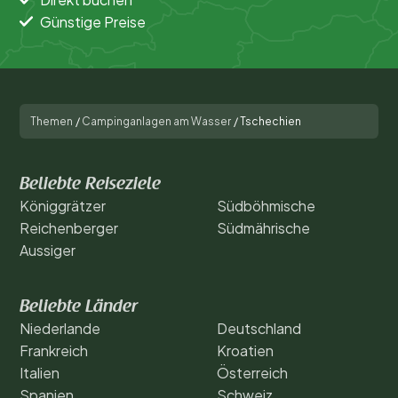
Günstige Preise
Themen
/
Campinganlagen am Wasser
/
Tschechien
Beliebte Reiseziele
Königgrätzer
Südböhmische
Reichenberger
Südmährische
Aussiger
Beliebte Länder
Niederlande
Deutschland
Frankreich
Kroatien
Italien
Österreich
Spanien
Schweiz