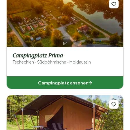
Regionen
1/4
Campingplatz Prima
Tschechien - Südböhmische - Moldautein
Aussiger (1)
Reichenberger (1)
Campingplatz ansehen
Südböhmische (1)
Beliebte Filter
Unterkunftstyp