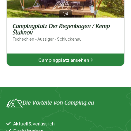
Schwimmen
1/4
Allgemein
Campingplatz Der Regenbogen / Kemp
Šluknov
Sport und Freizeit
Tschechien - Aussiger - Schluckenau
Campingplatz ansehen
Die Vorteile von Camping.eu
Aktuell & verlässlich
Direkt buchen