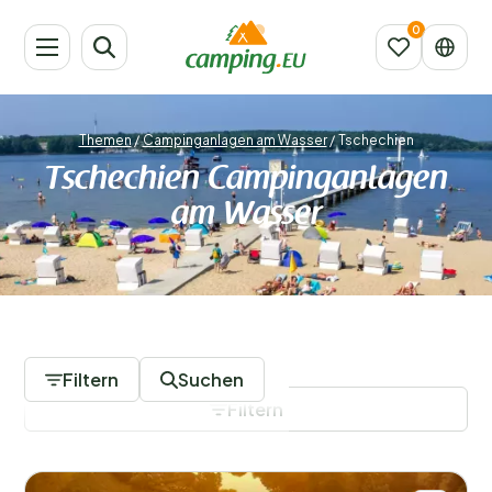
Themen
/
Campinganlagen am Wasser
/
Tschechien
Tschechien Campinganlagen
am Wasser
3 Campingplätze
Filtern
Suchen
Filtern
Filter speichern