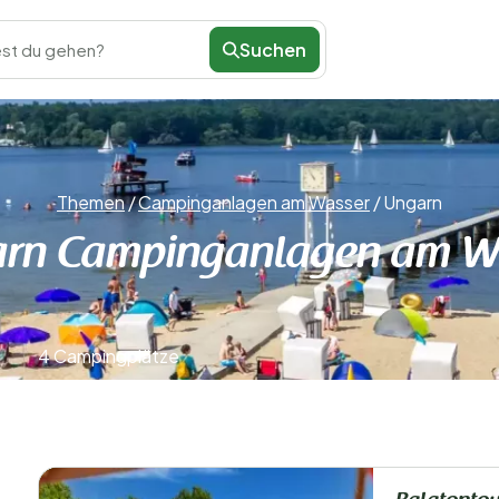
Suchen
st du gehen?
Themen
/
Campinganlagen am Wasser
/
Ungarn
rn Campinganlagen am W
4 Campingplätze