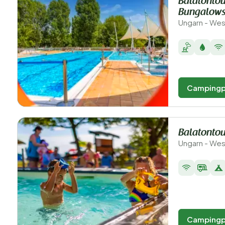
Balatontou
Bungalows
Ungarn - Wes
Campingp
Balatontou
Ungarn - Wes
Campingp