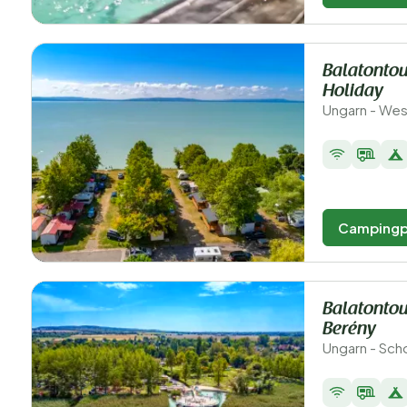
Balatontou
Holiday
Ungarn - Wesp
Campingp
Balatontou
Berény
Ungarn - Sch