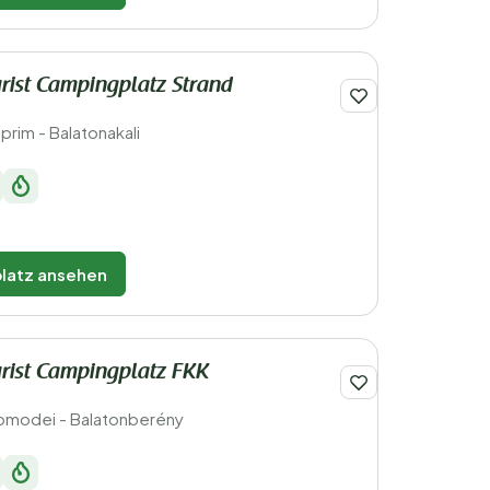
rist Campingplatz Strand
rim - Balatonakali
latz ansehen
rist Campingplatz FKK
omodei - Balatonberény