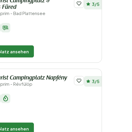
rist Campingplatz &
3/5
 Füred
prim - Bad Plattensee
latz ansehen
rist Campingplatz Napfény
3/5
prim - Révfülöp
latz ansehen