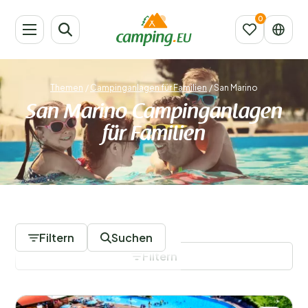
Themen
/
Campinganlagen für Familien
/
San Marino
San Marino Campinganlagen
für Familien
1 Campingplätze
Filtern
Suchen
Filtern
Filter speichern