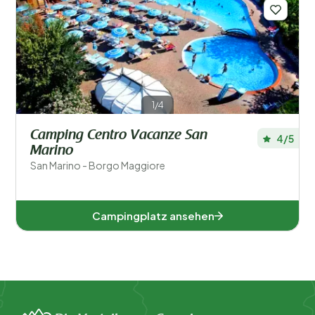
Regionen
Beliebte Filter
Unterkunftstyp
1/4
Camping Centro Vacanze San
Schwimmen
4/5
Marino
San Marino - Borgo Maggiore
Allgemein
Sport und Freizeit
Campingplatz ansehen