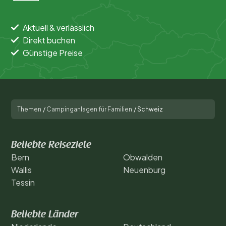
Allgemein
Sport und Freizeit
Aktuell & verlässlich
Direkt buchen
Günstige Preise
Themen
/
Campinganlagen für Familien
/
Schweiz
Beliebte Reiseziele
Bern
Obwalden
Wallis
Neuenburg
Tessin
Beliebte Länder