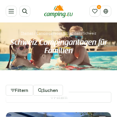
Themen
/
Campinganlagen für Familien
/
Schweiz
Schweiz Campinganlagen für
Familien
1 Campingplätze
Filtern
Suchen
Filtern
Filter speichern