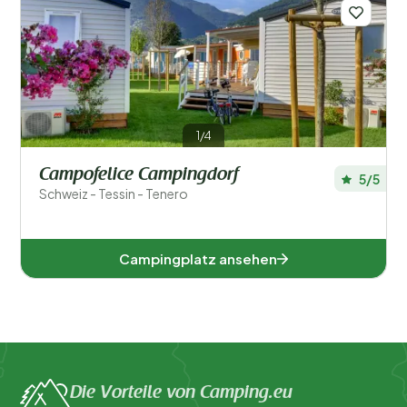
Regionen
1/4
Campofelice Campingdorf
5/5
Schweiz - Tessin - Tenero
Tessin (1)
Campingplatz ansehen
Beliebte Filter
Unterkunftstyp
Schwimmen
Die Vorteile von Camping.eu