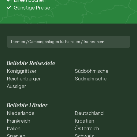
Günstige Preise
Themen
/
Campinganlagen für Familien
/
Tschechien
Beliebte Reiseziele
Königgrätzer
Südböhmische
Reichenberger
Südmährische
Aussiger
Beliebte Länder
Niederlande
Deutschland
Frankreich
Kroatien
Italien
Österreich
Spanien
Schweiz