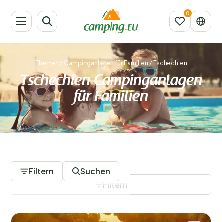
Themen
/
Campinganlagen für Familien
/
Tschechien
Tschechien Campinganlagen
für Familien
2 Campingplätze
Filtern
Suchen
Filtern
Filter speichern