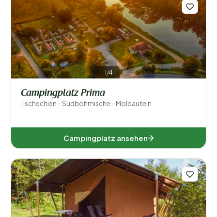
Regionen
1/4
Campingplatz Prima
Tschechien - Südböhmische - Moldautein
Aussiger (1)
Südböhmische (1)
Campingplatz ansehen
Beliebte Filter
Unterkunftstyp
Allgemein