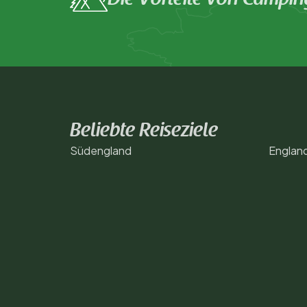
Die Vorteile von Campin
Beliebte Reiseziele
Südengland
Englan