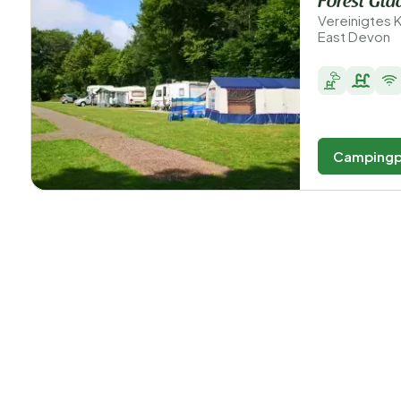
Forest Gla
Vereinigtes K
East Devon
Campingp