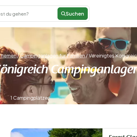
Suchen
st du gehen?
Themen
/
Campinganlagen für Familien
/
Vereinigtes Königreic
Königreich Campinganlagen
1 Campingplätze