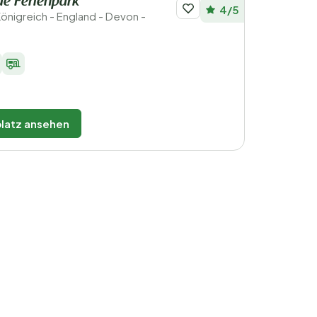
de Ferienpark
4/5
önigreich - England - Devon -
latz ansehen