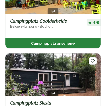
Luxemburg (2)
1/4
Westflandern (1)
Campingplatz Goolderheide
4/5
Belgien - Limburg - Bocholt
Beliebte Filter
Unterkunftstyp
Campingplatz ansehen
Schwimmen
Allgemein
Sport und Freizeit
1/4
Campingplatz Siesta