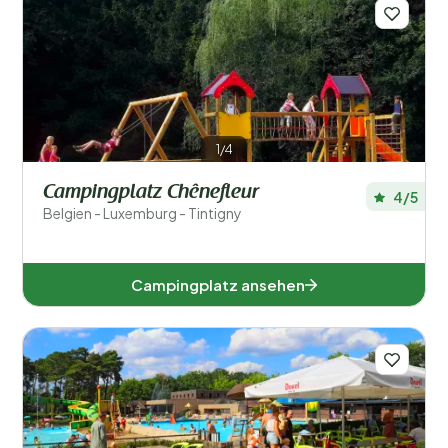
Filter speichern
Regionen
1/4
Campingplatz Chênefleur
4/5
Belgien - Luxemburg - Tintigny
Campingplatz ansehen
Antwerpen (4)
Limburg (2)
Lüttich (2)