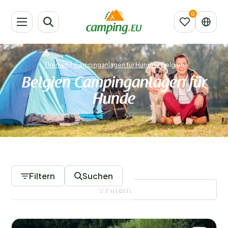
Themen
/
Campinganlagen für Hunde
/
Belgien
Belgien Campinganlagen für
Hunde
11 Campingplätze
Filtern
Suchen
Filtern