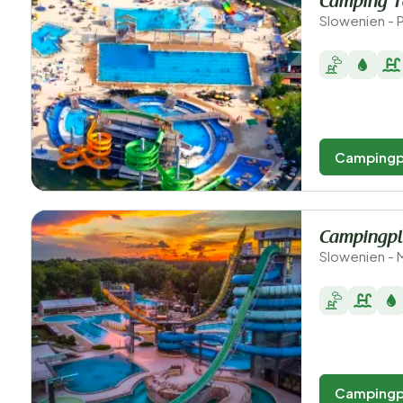
Camping T
Slowenien - P
Campingp
Campingpl
Slowenien - M
Campingp