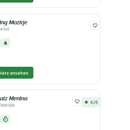
ng Mozirje
Letuš
latz ansehen
atz Menina
4/5
Varpolje