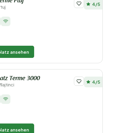
erme Ptuj
4/5
tuj
latz ansehen
atz Terme 3000
4/5
lajtinci
latz ansehen