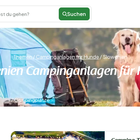
Suchen
st du gehen?
Themen
/
Campinganlagen für Hunde
/
Slowenien
nien Campinganlagen für
7 Campingplätze