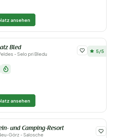
latz ansehen
atz Bled
5/5
eldes - Selo pri Bledu
latz ansehen
ein- und Camping-Resort
Neu-Görz - Salosche