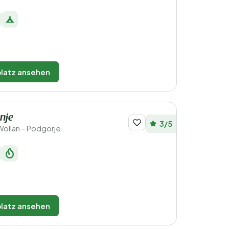
latz ansehen
nje
3/5
Wöllan - Podgorje
latz ansehen