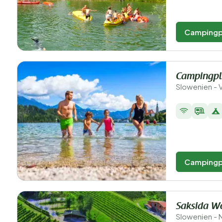
Campingp
Campingpl
Slowenien - V
Campingp
Saksida W
Slowenien - 