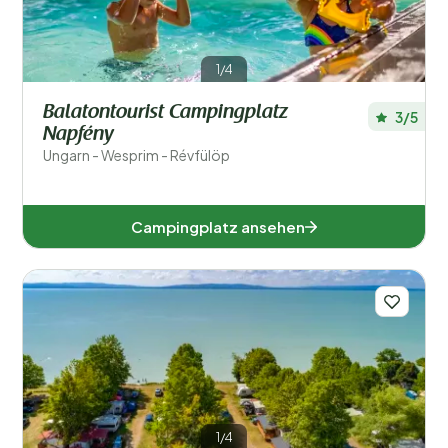
Schwimmen
Allgemein
1/4
Sport und Freizeit
Balatontourist Campingplatz
3/5
Napfény
Ungarn - Wesprim - Révfülöp
Campingplatz ansehen
1/4