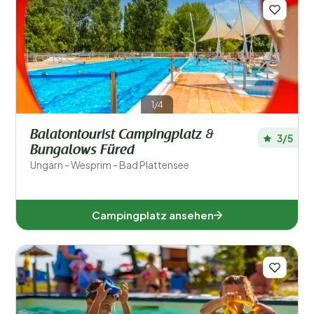
Regionen
1/4
Balatontourist Campingplatz &
3/5
Bungalows Füred
Ungarn - Wesprim - Bad Plattensee
Schomodei (1)
Wesprim (3)
Campingplatz ansehen
Beliebte Filter
Unterkunftstyp