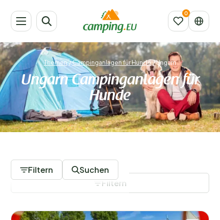
Themen
/
Campinganlagen für Hunde
/
Ungarn
Ungarn Campinganlagen für
Hunde
4 Campingplätze
Filtern
Suchen
Filtern
Filter speichern