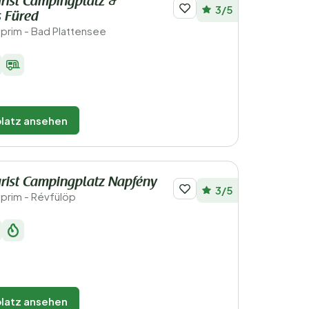
rist Campingplatz &
3/5
 Füred
prim - Bad Plattensee
latz ansehen
rist Campingplatz Napfény
3/5
prim - Révfülöp
latz ansehen