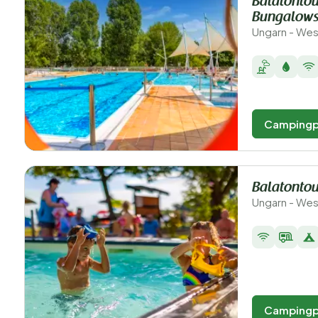
Balatontou
Bungalows
Ungarn - Wes
Campingp
Balatontou
Ungarn - Wes
Campingp