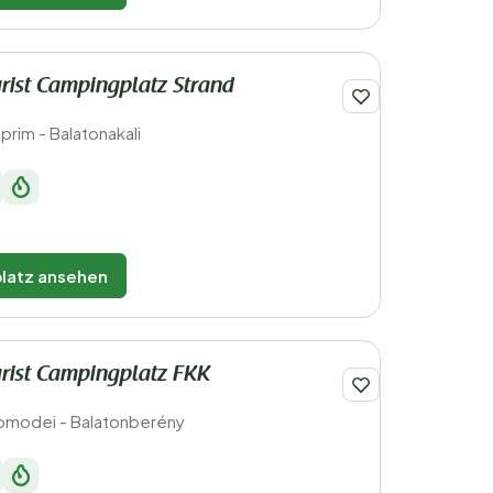
rist Campingplatz Strand
rim - Balatonakali
latz ansehen
rist Campingplatz FKK
omodei - Balatonberény