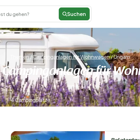
Suchen
st du gehen?
Themen
/
Campinganlagen für Wohnwagen
/
Ungarn
 Campinganlagen für Wo
4 Campingplätze