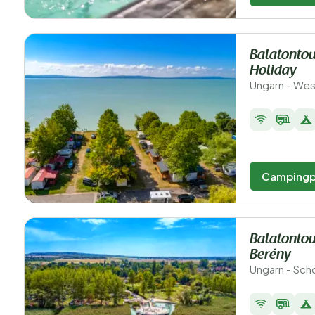
Balatontou
Holiday
Ungarn - Wesp
Campingp
Balatontou
Berény
Ungarn - Sch