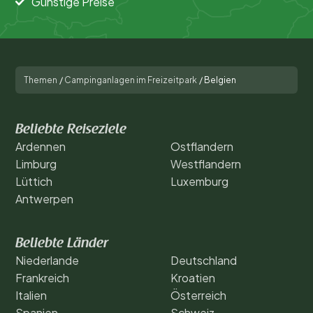
Günstige Preise
Themen
/
Campinganlagen im Freizeitpark
/
Belgien
Beliebte Reiseziele
Ardennen
Ostflandern
Limburg
Westflandern
Lüttich
Luxemburg
Antwerpen
Beliebte Länder
Niederlande
Deutschland
Frankreich
Kroatien
Italien
Österreich
Spanien
Schweiz