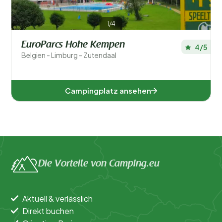
Allgemein
1/4
Sport und Freizeit
EuroParcs Hohe Kempen
4/5
Belgien - Limburg - Zutendaal
Campingplatz ansehen
Die Vorteile von Camping.eu
Aktuell & verlässlich
Direkt buchen