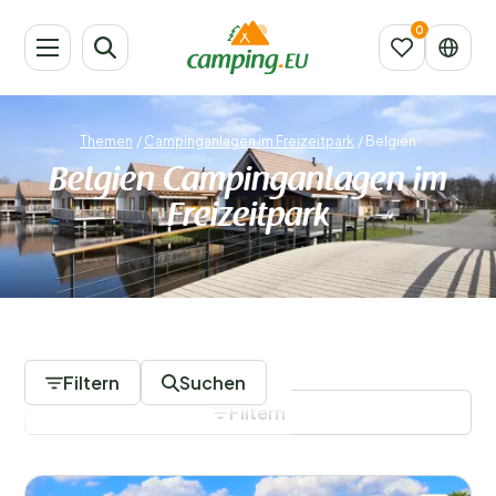
Themen
/
Campinganlagen im Freizeitpark
/
Belgien
Belgien Campinganlagen im
Freizeitpark
2 Campingplätze
Filtern
Suchen
Filtern
Filter speichern