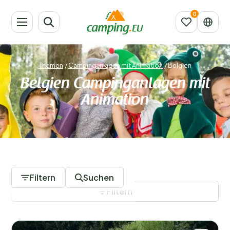
Themen
/
Campinganlagen mit Animation
/
Belgien
Belgien Campinganlagen mit
Animation
7 Campingplätze
Filtern
Suchen
Filtern
Filter speichern