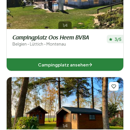
1/4
Campingplatz Oos Heem BVBA
3/5
Belgien - Lüttich - Montenau
Campingplatz ansehen
1/4