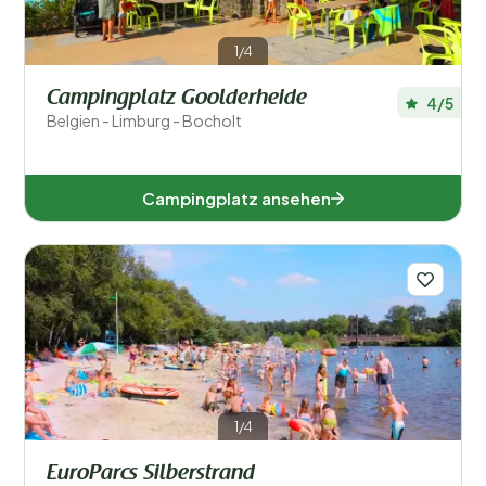
Westflandern (1)
1/4
Campingplatz Goolderheide
4/5
Beliebte Filter
Belgien - Limburg - Bocholt
Unterkunftstyp
Campingplatz ansehen
Schwimmen
Allgemein
Sport und Freizeit
1/4
EuroParcs Silberstrand