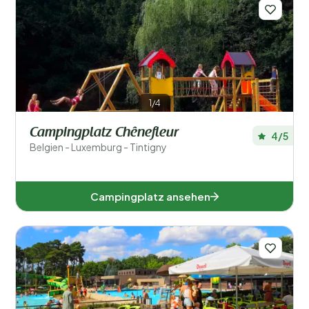
Regionen
1/4
Campingplatz Chênefleur
4/5
Belgien - Luxemburg - Tintigny
Campingplatz ansehen
Antwerpen (2)
Limburg (2)
Lüttich (1)
Luxemburg (1)