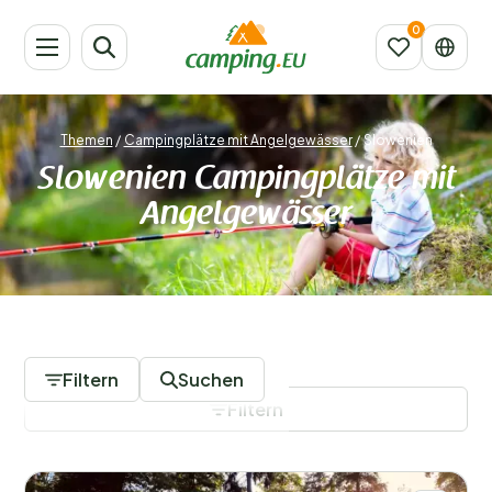
Themen
/
Campingplätze mit Angelgewässer
/
Slowenien
Slowenien Campingplätze mit
Angelgewässer
4 Campingplätze
Filtern
Suchen
Filtern
Filter speichern