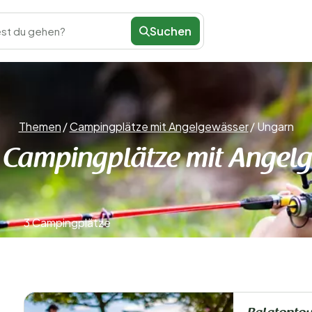
Suchen
st du gehen?
Themen
/
Campingplätze mit Angelgewässer
/
Ungarn
Campingplätze mit Angel
3 Campingplätze