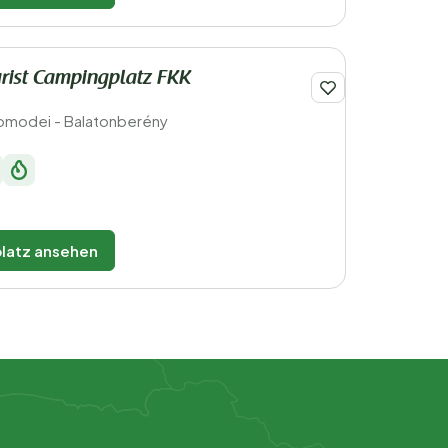
rist Campingplatz FKK
omodei - Balatonberény
latz ansehen