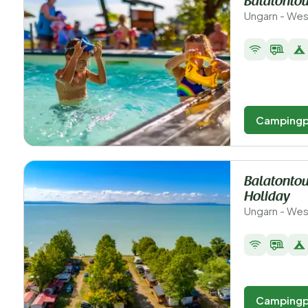
Balatontou
Ungarn - Wes
Campingp
Balatontou
Holiday
Ungarn - Wesp
Campingp