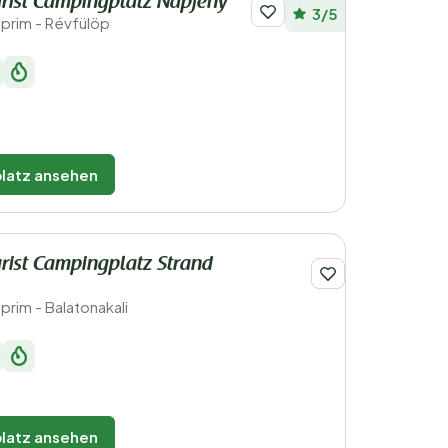
rist Campingplatz Napfény
3/5
prim - Révfülöp
latz ansehen
rist Campingplatz Strand
rim - Balatonakali
latz ansehen