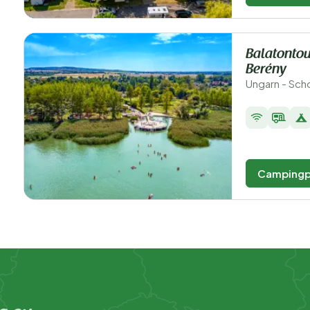
Balatontou
Berény
Ungarn - Sch
Campingp