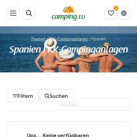
Themen
/
FKK-Campinganlagen
/
Spanien
Spanien FKK-Campinganlagen
0 Campingplätze
Filtern
Suchen
Filtern
Filter speichern
Ups... Keine verfügbaren