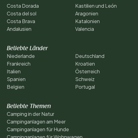
Costa Dorada
Kastilien und León
Costa del sol
Aragonien
Costa Brava
Katalonien
Andalusien
Valencia
Beliebte Länder
Niederlande
Deutschland
Frankreich
Kroatien
Italien
Österreich
Spanien
Schweiz
Belgien
Portugal
Beliebte Themen
Camping in der Natur
Campinganlagen am Meer
Campinganlagen für Hunde
Campinganlagen für Wohnwagen