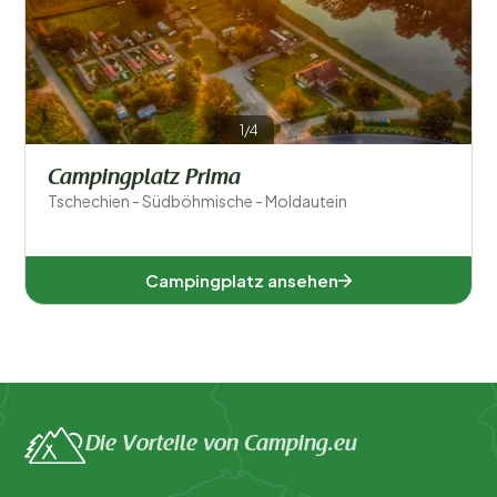
1/4
Campingplatz Prima
Tschechien - Südböhmische - Moldautein
Südböhmische (1)
Campingplatz ansehen
Beliebte Filter
Unterkunftstyp
Allgemein
Die Vorteile von Camping.eu
Sport und Freizeit