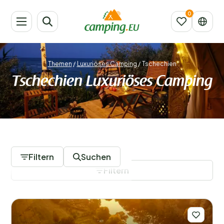
Themen
/
Luxuriöses Camping
/
Tschechien
Tschechien Luxuriöses Camping
1 Campingplätze
Filtern
Suchen
Filtern
Filter speichern
Regionen