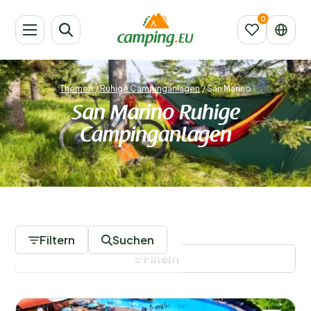
Themen
/
Ruhige Campinganlagen
/
San Marino
San Marino Ruhige
Campinganlagen
1 Campingplätze
Filtern
Suchen
Filtern
Filter speichern