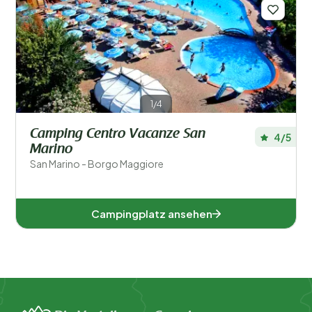
Regionen
Beliebte Filter
Unterkunftstyp
1/4
Camping Centro Vacanze San
Schwimmen
4/5
Marino
San Marino - Borgo Maggiore
Allgemein
Sport und Freizeit
Campingplatz ansehen