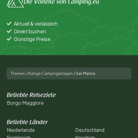
Die Vorteile von Camping.eu
Aktuell & verlässlich
Direkt buchen
Günstige Preise
Themen
/
Ruhige Campinganlagen
/
San Marino
Beliebte Reiseziele
Borgo Maggiore
Beliebte Länder
Niederlande
Deutschland
Frankreich
Kroatien