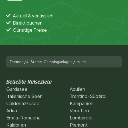
Unterkunftstyp
Schwimmen
Aktuell & verlässlich
Direkt buchen
Allgemein
Günstige Preise
Sport und Freizeit
Themen
/
4-Sterne-Campinganlagen
/
Italien
Beliebte Reiseziele
Gardasee
Apulien
Italienische Seen
Trentino-Südtirol
Caldonazzosee
Kampanien
Adria
Venetien
Emilia-Romagna
Lombardei
Kalabrien
Piemont