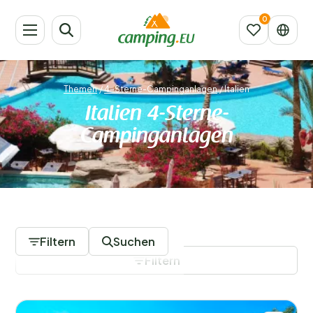
Themen
/
4-Sterne-Campinganlagen
/
Italien
Italien 4-Sterne-
Campinganlagen
1 Campingplätze
Filtern
Suchen
Filtern
Filter speichern