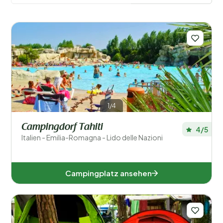
Filter speichern
Orte
1/4
Campingdorf Tahiti
Beliebte Filter
4/5
Italien - Emilia-Romagna - Lido delle Nazioni
Unterkunftstyp
Campingplatz ansehen
Schwimmen
Allgemein
Sport und Freizeit