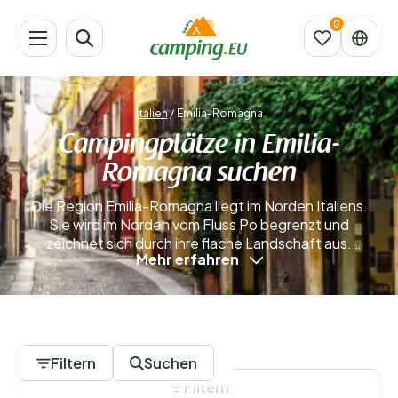
Italien
/
Emilia-Romagna
Campingplätze in Emilia-
Romagna suchen
Die Region Emilia-Romagna liegt im Norden Italiens.
Sie wird im Norden vom Fluss Po begrenzt und
zeichnet sich durch ihre flache Landschaft aus.
Mehr erfahren
Dadurch ist Emilia-Romagna ideal für einen
Campingurlaub geeignet. Die Landwirtschaft ist hier
die wichtigste Einnahmequelle, und zudem gibt es
zahlreiche Weinberge in der Region. Vielleicht hast du
8 Campingplätze
schon einmal ein Glas des bekanntesten Weins,
Lambrusco, probiert.
Mehr erfahren
Filtern
Suchen
Filtern