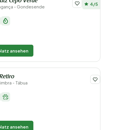
atz Cepo Verde
4/5
ragança - Gondesende
latz ansehen
Retiro
oimbra - Tábua
latz ansehen