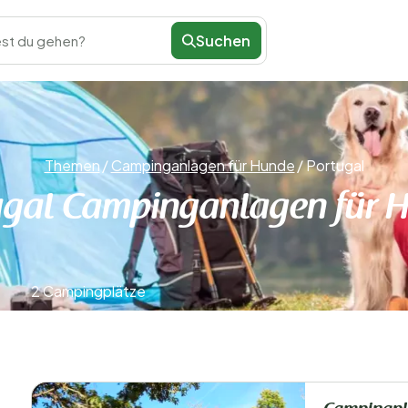
Suchen
st du gehen?
Themen
/
Campinganlagen für Hunde
/
Portugal
ugal Campinganlagen für 
2 Campingplätze