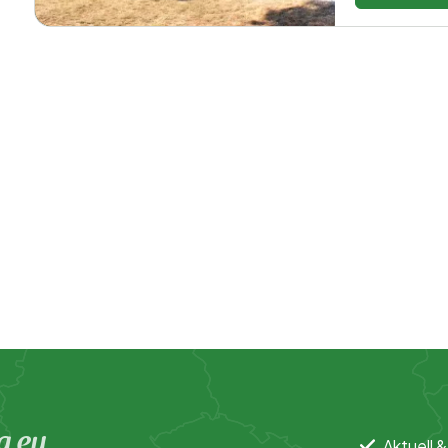
g.eu
Aktuell &