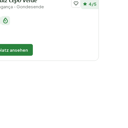
atz Cepo Verde
4/5
ragança - Gondesende
latz ansehen