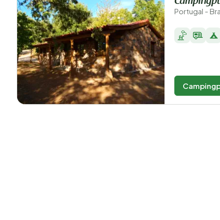
Campingpl
Portugal - B
Campingp