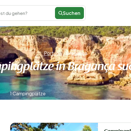
Suchen
st du gehen?
Portugal
/
Bragança
pingplätze in Bragança su
1 Campingplätze