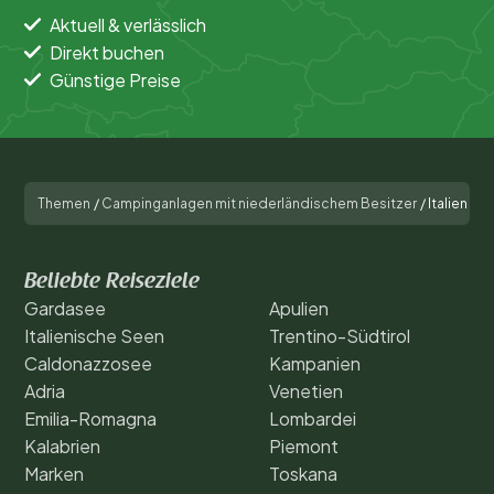
Aktuell & verlässlich
Direkt buchen
Günstige Preise
Themen
/
Campinganlagen mit niederländischem Besitzer
/
Italien
Beliebte Reiseziele
Gardasee
Apulien
Italienische Seen
Trentino-Südtirol
Caldonazzosee
Kampanien
Adria
Venetien
Emilia-Romagna
Lombardei
Kalabrien
Piemont
Marken
Toskana