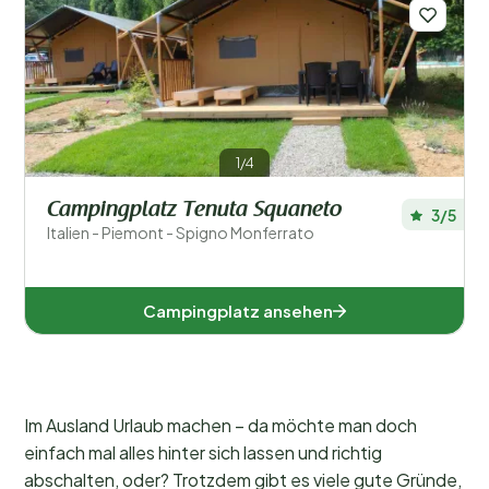
Regionen
1/4
Campingplatz Tenuta Squaneto
3/5
Italien - Piemont - Spigno Monferrato
Campingplatz ansehen
Piemont (1)
Im Ausland Urlaub machen – da möchte man doch
einfach mal alles hinter sich lassen und richtig
abschalten, oder? Trotzdem gibt es viele gute Gründe,
Beliebte Filter