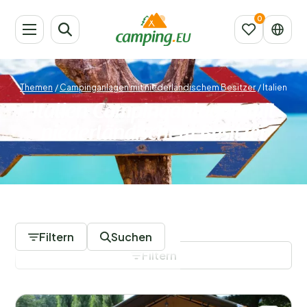
Themen
/
Campinganlagen mit niederländischem Besitzer
/
Italien
Italien Campinganlagen mit
niederländischem Besitzer
1 Campingplätze
Filtern
Suchen
Filtern
Filter speichern