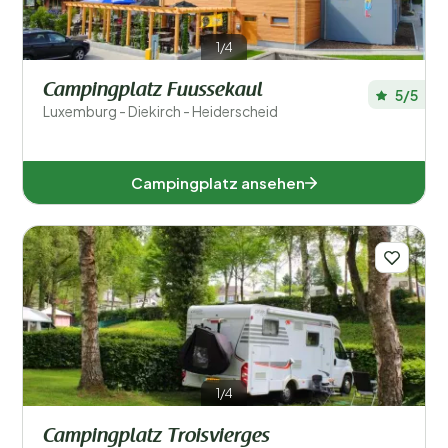
Beliebte Filter
1/4
Unterkunftstyp
Campingplatz Fuussekaul
5/5
Luxemburg - Diekirch - Heiderscheid
Schwimmen
Allgemein
Campingplatz ansehen
Sport und Freizeit
1/4
Campingplatz Troisvierges