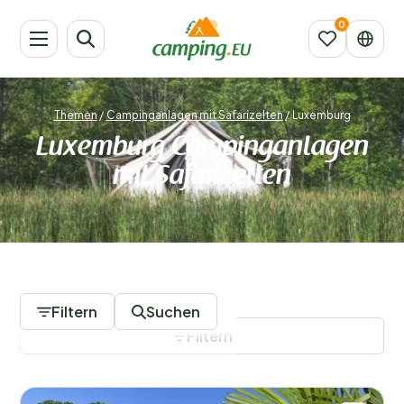
Themen
/
Campinganlagen mit Safarizelten
/
Luxemburg
Luxemburg Campinganlagen
mit Safarizelten
6 Campingplätze
Filtern
Suchen
Filtern
Filter speichern