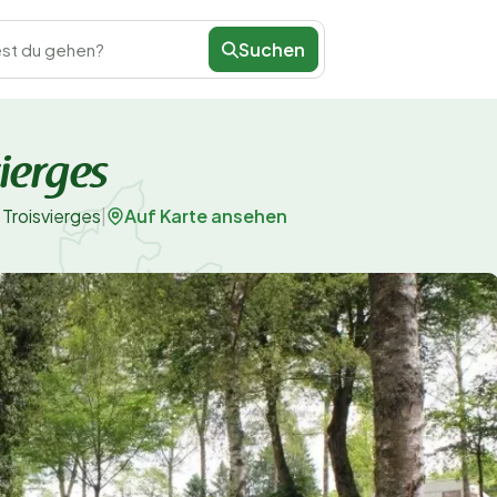
Suchen
st du gehen?
ierges
Auf Karte ansehen
Troisvierges
|