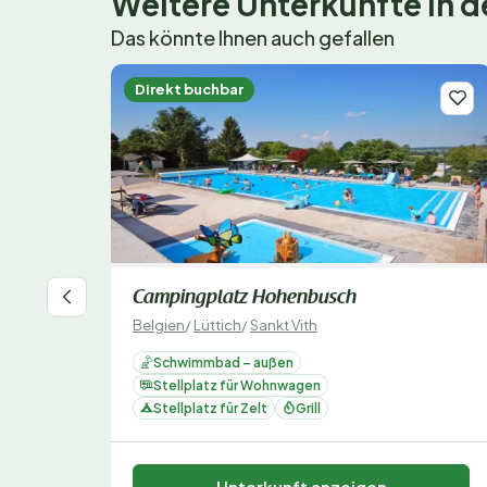
Weitere Unterkünfte in
Das könnte Ihnen auch gefallen
Direkt buchbar
Campingplatz Hohenbusch
Belgien
/
Lüttich
/
Sankt Vith
Schwimmbad – außen
Stellplatz für Wohnwagen
Stellplatz für Zelt
Grill
Unterkunft anzeigen