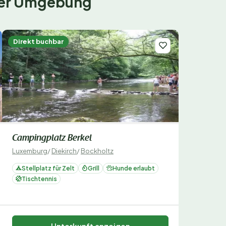
 der Umgebung
Direkt buchbar
Campingplatz Berkel
Luxemburg
/
Diekirch
/
Bockholtz
Stellplatz für Zelt
Grill
Hunde erlaubt
Tischtennis
Unterkunft anzeigen