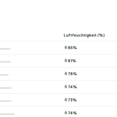
fte: Für jede Reisegruppe
roisvierges bietet großzügige Stellplätze mit allen
s sucht, findet
Glamping-Pods
und
Safari-Zelte
für ein
d ideal für Familien – mit viel Platz und Komfort, inklusive
Luftfeuchtigkeit (%)
85%
sichere, angenehme Umgebung für die Kleinen – mit
Und wer noch mehr Komfort möchte, wählt Stellplätze mit
81%
78%
: Abenteuer und Kultur
74%
s für Naturliebhaber und Abenteurer. Erkunden Sie die
z oder wählen Sie eine der 17 ausgeschilderten
73%
haften führen. Für einen kulturellen Ausflug bieten sich
in luxemburgische Traditionen geben.
74%