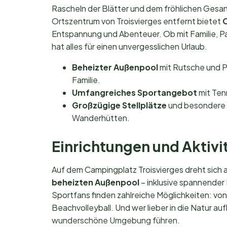
Rascheln der Blätter und dem fröhlichen Gesa
Ortszentrum von Troisvierges entfernt bietet
C
Entspannung und Abenteuer. Ob mit Familie, Pa
hat alles für einen unvergesslichen Urlaub.
Beheizter Außenpool
mit Rutsche und P
Familie.
Umfangreiches Sportangebot
mit Tenn
Großzügige Stellplätze
und besondere G
Wanderhütten.
Einrichtungen und Aktivi
Auf dem Campingplatz Troisvierges dreht sich 
beheizten Außenpool
– inklusive spannender
Sportfans finden zahlreiche Möglichkeiten: von
Beachvolleyball. Und wer lieber in die Natur a
wunderschöne Umgebung führen.