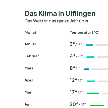
Stellplätze und Unterkün
Das Klima in Ulflingen
Ob Zelt, Wohnwagen oder Wohnmobil: Camping T
Das Wetter das ganze Jahr über
wichtigen Einrichtungen. Wer etwas Besondere
komfortables Campingerlebnis. Die Mobilheime sin
Monat
Temperatur (°C)
Terrasse und Parkmöglichkeit.
3°
Januar
/-1°
Kinderfreundliche Stellplätze sorgen für eine 
schattigen Plätzen und autofreien Bereichen. 
4°
Februar
/-1°
privatem Sanitärbereich und Wasseranschluss.
8°
März
/1°
Die Umgebung entdecken
12°
April
/3°
Die Region rund um Troisvierges ist ein Paradie
bekannte Vennbahn und das RaVEL-Radwegenet
17°
Mai
/7°
Wanderrouten, die durch atemberaubende Landsc
lokale Dorfmärkte und Feste an, die Einblicke 
20°
Juni
/10°