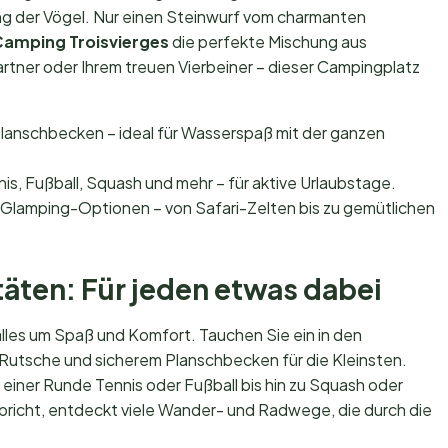
ng der Vögel. Nur einen Steinwurf vom charmanten
amping Troisvierges
die perfekte Mischung aus
rtner oder Ihrem treuen Vierbeiner – dieser Campingplatz
lanschbecken – ideal für Wasserspaß mit der ganzen
is, Fußball, Squash und mehr – für aktive Urlaubstage.
lamping-Optionen – von Safari-Zelten bis zu gemütlichen
täten: Für jeden etwas dabei
alles um Spaß und Komfort. Tauchen Sie ein in den
 Rutsche und sicherem Planschbecken für die Kleinsten.
 einer Runde Tennis oder Fußball bis hin zu Squash oder
ufbricht, entdeckt viele Wander- und Radwege, die durch die