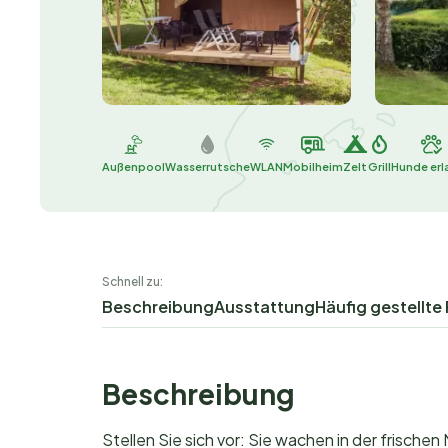
Außenpool
Wasserrutsche
WLAN
Mobilheim
Zelt
Grill
Hunde erl
Schnell zu:
Beschreibung
Ausstattung
Häufig gestellte
Beschreibung
Stellen Sie sich vor: Sie wachen in der frisc