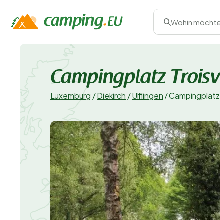
Wohin möchte
Campingplatz Troisv
Luxemburg
/
Diekirch
/
Ulflingen
/
Campingplatz 