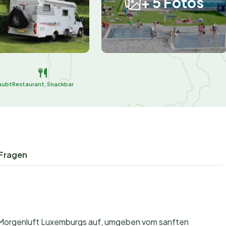
+ 5 Fotos
aubt
Restaurant, Snackbar
 Fragen
hen Morgenluft Luxemburgs auf, umgeben vom sanften