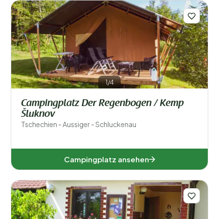
Regionen
1/4
Campingplatz Der Regenbogen / Kemp
Šluknov
Aussiger (1)
Tschechien - Aussiger - Schluckenau
Königgrätzer (1)
Campingplatz ansehen
Beliebte Filter
Unterkunftstyp