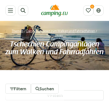
Themen
/
Campinganlagen zum Walken und Fahrradfahren
/
Tschechien
Tschechien Campinganlagen
zum Walken und Fahrradfahren
2 Campingplätze
Filtern
Suchen
Filtern
Filter speichern