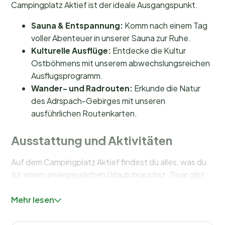
Campingplatz Aktief ist der ideale Ausgangspunkt.
Sauna & Entspannung:
Komm nach einem Tag
voller Abenteuer in unserer Sauna zur Ruhe.
Kulturelle Ausflüge:
Entdecke die Kultur
Ostböhmens mit unserem abwechslungsreichen
Ausflugsprogramm.
Wander- und Radrouten:
Erkunde die Natur
des Adrspach-Gebirges mit unseren
ausführlichen Routenkarten.
Ausstattung und Aktivitäten
Auf dem Campingplatz Aktief findest du alles, was du
für einen unvergesslichen Urlaub brauchst. Zwar gibt
es kein Schwimmbad direkt auf dem Gelände, doch ein
großzügiges Freibad befindet sich in kurzer
Mehr lesen
Entfernung. Für Aktive stehen zahlreiche Wander- und
Radwege zur Auswahl, außerdem kannst du auf dem