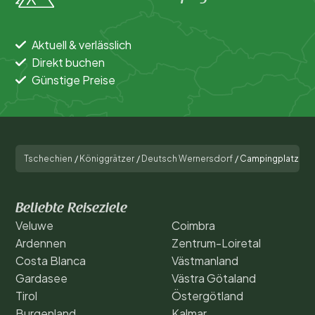
Aktuell & verlässlich
Direkt buchen
Günstige Preise
Tschechien
/
Königgrätzer
/
Deutsch Wernersdorf
/
Campingplatz Akt
Beliebte Reiseziele
Veluwe
Coimbra
Ardennen
Zentrum-Loiretal
Costa Blanca
Västmanland
Gardasee
Västra Götaland
Tirol
Östergötland
Burgenland
Kalmar