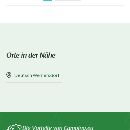
Weihnachtsmärkte sind.
Ein perfekter Tag ab dem Campingplatz? Starte mit
einer Morgenwanderung im Adrspach-Gebirge,
genieße anschließend ein Mittagessen in einem lokalen
Restaurant und lass den Tag mit einem entspannten
Abend in der Sauna des Campingplatzes ausklingen.
Orte in der Nähe
Buche jetzt deinen Aufenthalt
Deutsch Wernersdorf
Möchtest du mit Vogelgezwitscher aufwachen und
den Duft frischer Brötchen in der Nase haben? Buche
jetzt deinen Platz bei
Campingplatz Aktief
und
erlebe einen unvergesslichen Campingurlaub im
wunderschönen Tschechien.
Die Vorteile von Camping.eu