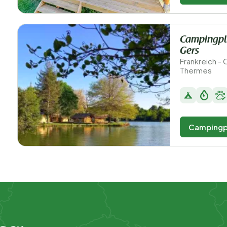
Campingpla
Gers
Frankreich - 
Thermes
Campingp