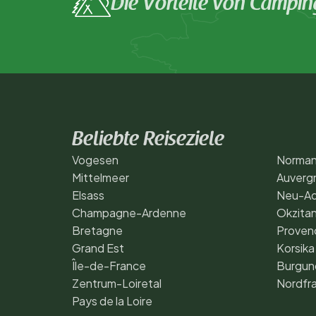
Die Vorteile von Campin
Beliebte Reiseziele
Vogesen
Norman
Mittelmeer
Auverg
Elsass
Neu-Aq
Champagne-Ardenne
Okzitan
Bretagne
Proven
Grand Est
Korsika
Île-de-France
Burgund
Zentrum-Loiretal
Nordfra
Pays de la Loire