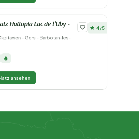
tz Huttopia Lac de l'Uby -
4/5
Okzitanien - Gers - Barbotan-les-
latz ansehen