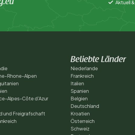
g.eu
Aktuell &
Beliebte Länder
die
Niederlande
ne-Rhone-Alpen
Frankreich
uitanien
Italien
ien
Spanien
ce-Alpes-Côte d'Azur
Belgien
Deutschland
 und Freigrafschaft
Kroatien
nkreich
Österreich
Schweiz