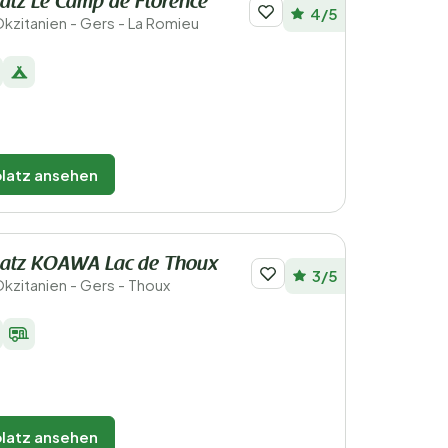
atz Le Camp de Florence
4/5
Okzitanien - Gers - La Romieu
latz ansehen
atz KOAWA Lac de Thoux
3/5
Okzitanien - Gers - Thoux
latz ansehen