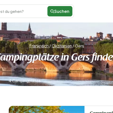
Suchen
st du gehen?
Frankreich
/
Okzitanien
/
Gers
ampingplätze in Gers find
4 Campingplätze