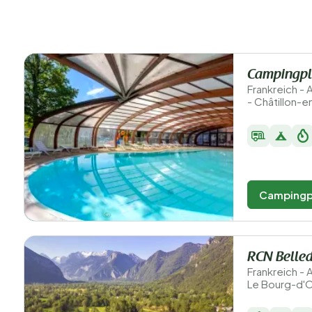
Campingpl
Frankreich -
- Châtillon-e
Campingp
RCN Belle
Frankreich -
Le Bourg-d'O