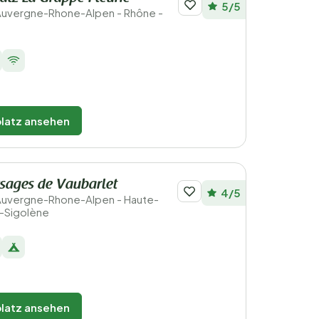
5/5
 Auvergne-Rhone-Alpen - Rhône -
latz ansehen
ysages de Vaubarlet
4/5
 Auvergne-Rhone-Alpen - Haute-
e-Sigolène
latz ansehen