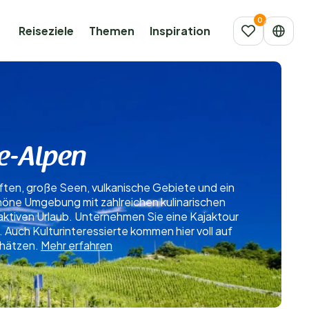
Reiseziele
Themen
Inspiration
e-Alpen
ten, große Seen, vulkanische Gebiete und ein
höne Umgebung mit zahlreichen kulinarischen
ktiven Urlaub. Unternehmen Sie eine Kajaktour
Auch Kulturinteressierte kommen hier voll auf
chätzen.
Mehr erfahren