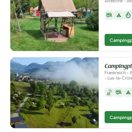
Ardèche - A
Campingp
Campingpl
Frankreich -
- Lus-la-Cro
Campingp