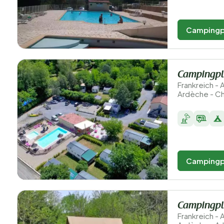
Campingp
Campingpl
Frankreich -
Ardèche - C
Campingp
Campingpl
Frankreich -