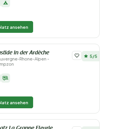
latz ansehen
stide in der Ardèche
5/5
 Auvergne-Rhone-Alpen -
ampzon
latz ansehen
tz La Grappe Fleurie