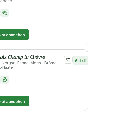
rlebosc
latz ansehen
atz Champ la Chèvre
3/5
 Auvergne-Rhone-Alpen - Drôme
ix-Haute
latz ansehen