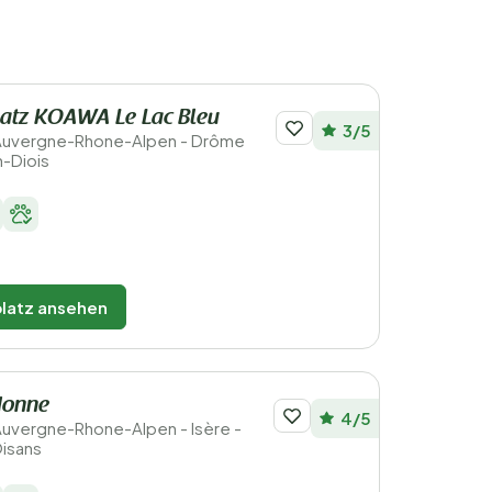
atz KOAWA Le Lac Bleu
3/5
 Auvergne-Rhone-Alpen - Drôme
n-Diois
latz ansehen
donne
4/5
 Auvergne-Rhone-Alpen - Isère -
isans