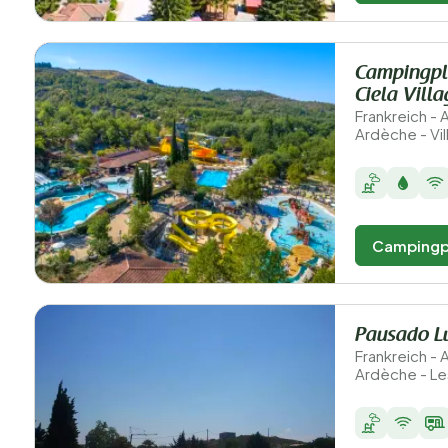
Campingpl
Ciela Vill
Frankreich -
Ardèche - Vi
Campingp
Pausado L
Frankreich -
Ardèche - Le