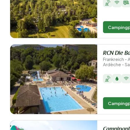
Campingp
RCN Die Ba
Frankreich -
Ardèche - S
Campingp
Campingpla