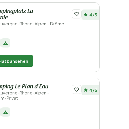
mpingplatz La
4/5
aie
 Auvergne-Rhone-Alpen - Drôme
latz ansehen
mping Le Plan d’Eau
4/5
 Auvergne-Rhone-Alpen -
nt-Privat