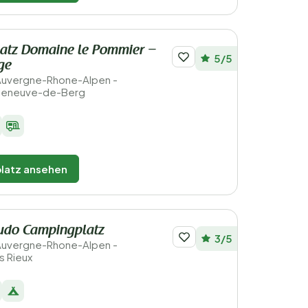
atz Domaine le Pommier –
5/5
age
 Auvergne-Rhone-Alpen -
lleneuve-de-Berg
latz ansehen
udo Campingplatz
3/5
 Auvergne-Rhone-Alpen -
s Rieux