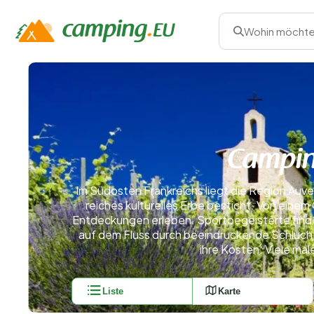
Wohin möchte
Campin
Im Südosten Frankreichs liegt die Region Au
reiches kulturelles Erbe besticht. Von ein
Entdeckungen erleben. Sportbegeisterte finde
auf dem Fluss durch beeindruckende Schluchte
ihre Kosten: Viele ma
Liste
Karte