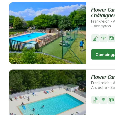
Flower Ca
Châtaigner
Frankreich -
- Anneyron
Campingp
Flower Ca
Frankreich -
Ardèche - Sai