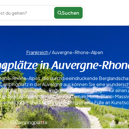
Suchen
st du gehen?
Frankreich
/
Auvergne-Rhone-Alpen
gplätze in Auvergne-Rhon
vergne-Rhône-Alpes, die durch beeindruckende Berglandschaf
em Campingplatz in der Auvergne aus können Sie eine wundersc
n in der Rhône-Alpes-Region ideale Bedingungen für einen a
n oder probieren Sie sich im Klettern im Mont-Blanc-Massiv. 
lerische Dörfer und Städte beherbergen eine Fülle an Kunsts
61 Campingplätze