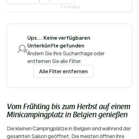
Spielen ein. Alternativ bietet sich auch ein kleiner
Filtern
Campingplatz in den belgischen Ardennen an – eine
Region, die mit ihrer Natur und zahlreichen
Filter speichern
Freizeitmöglichkeiten besonders beliebt ist.
Ups... Keine verfügbaren
Unterkünfte gefunden
Regionen
Ändern Sie Ihre Suchanfrage oder
entfernen Sie alle Filter.
Alle Filter entfernen
Vom Frühling bis zum Herbst auf einem
Minicampingplatz in Belgien genießen
Die kleinen Campingplätze in Belgien sind während der
gesamten Saison geöffnet. Die meisten öffnen ihre