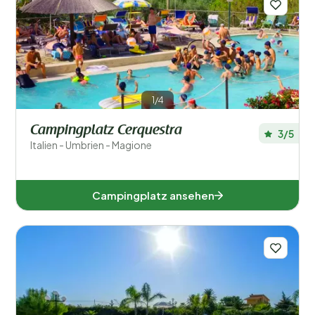
Kroatien (3)
Luxemburg (1)
Niederlande (6)
1/4
Österreich (1)
Campingplatz Cerquestra
3/5
Italien - Umbrien - Magione
Spanien (1)
Tschechien (2)
Campingplatz ansehen
Beliebte Filter
Unterkunftstyp
Schwimmen