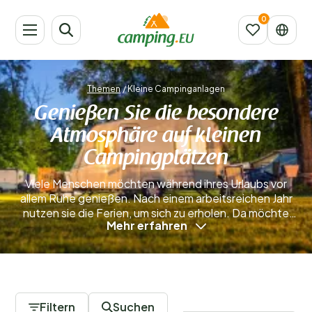
Themen
/
Kleine Campinganlagen
Genießen Sie die besondere
Atmosphäre auf kleinen
Campingplätzen
Viele Menschen möchten während ihres Urlaubs vor
allem Ruhe genießen. Nach einem arbeitsreichen Jahr
nutzen sie die Ferien, um sich zu erholen. Da möchte
Mehr erfahren
man nicht auf einem überfüllten Campingplatz sein, auf
dem ständig etwas organisiert wird. Wer nachts
schlafen möchte, statt von lauter Musik wachgehalten
zu werden, ist auf einem Minicampingplatz genau
48 Campingplätze
richtig. Diese kleinen Campingplätze liegen oft an
besonders schönen Orten und bieten die Möglichkeit,
Filtern
Suchen