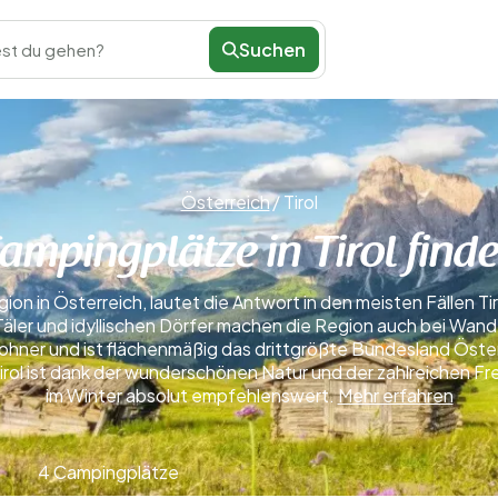
Suchen
st du gehen?
Österreich
/
Tirol
ampingplätze in Tirol find
 in Österreich, lautet die Antwort in den meisten Fällen Tiro
Täler und idyllischen Dörfer machen die Region auch bei Wande
ohner und ist flächenmäßig das drittgrößte Bundesland Österr
 Tirol ist dank der wunderschönen Natur und der zahlreichen 
im Winter absolut empfehlenswert.
Mehr erfahren
4 Campingplätze