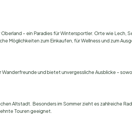
r Oberland – ein Paradies für Wintersportler. Orte wie Lech, S
iche Möglichkeiten zum Einkaufen, für Wellness und zum Aus
 für Wanderfreunde und bietet unvergessliche Ausblicke – sowo
schen Altstadt. Besonders im Sommer zieht es zahlreiche Radf
edehnte Touren geeignet.