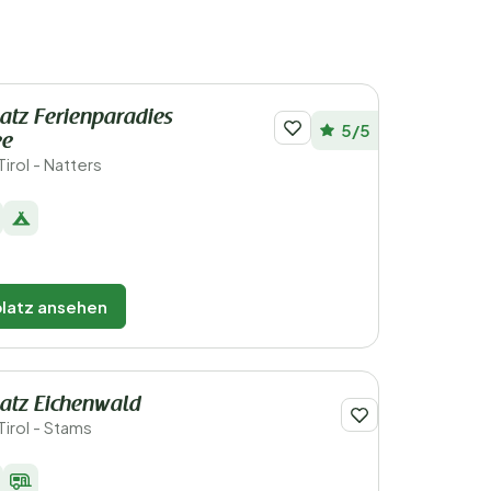
tz Ferienparadies
5/5
ee
irol - Natters
latz ansehen
atz Eichenwald
Tirol - Stams