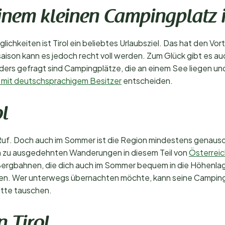
nem kleinen Campingplatz i
chkeiten ist Tirol ein beliebtes Urlaubsziel. Das hat den Vorte
ison kann es jedoch recht voll werden. Zum Glück gibt es auch
ders gefragt sind Campingplätze, die an einem See liegen u
 mit deutschsprachigem Besitzer
entscheiden.
l
Ruf. Doch auch im Sommer ist die Region mindestens genauso 
n zu ausgedehnten Wanderungen in diesem Teil von
Österreic
en Bergbahnen, die dich auch im Sommer bequem in die Höhenla
nen. Wer unterwegs übernachten möchte, kann seine Camping
ütte tauschen.
n Tirol