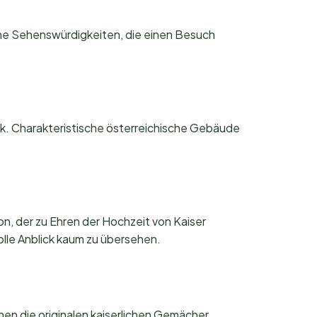
reiche Sehenswürdigkeiten, die einen Besuch
ck. Charakteristische österreichische Gebäude
, der zu Ehren der Hochzeit von Kaiser
olle Anblick kaum zu übersehen.
en die originalen kaiserlichen Gemächer