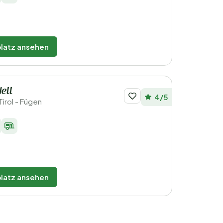
latz ansehen
ell
4/5
Tirol - Fügen
latz ansehen