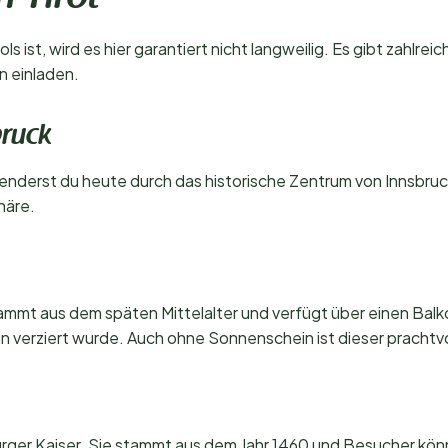
ols ist, wird es hier garantiert nicht langweilig. Es gibt zahl
 einladen.
bruck
hlenderst du heute durch das historische Zentrum von Innsbru
häre.
mt aus dem späten Mittelalter und verfügt über einen Balkon
n verziert wurde. Auch ohne Sonnenschein ist dieser prachtv
rger Kaiser. Sie stammt aus dem Jahr 1460 und Besucher könn