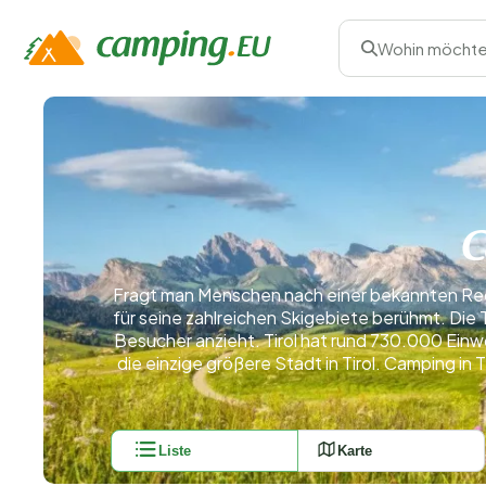
Wohin möchte
C
Fragt man Menschen nach einer bekannten Region
für seine zahlreichen Skigebiete berühmt. Die 
Besucher anzieht. Tirol hat rund 730.000 Einw
die einzige größere Stadt in Tirol. Camping in
Liste
Karte