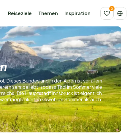
Reiseziele
Themen
Inspiration
en
l. Dieses Bundesland in den Alpen ist vor allem
rern sehr beliebt, sodass Tirol im Sommer viele
eichs. Die Hauptstadt Innsbruck ist eigentlich
Freizeitmöglichkeiten sowohl im Sommer als auch