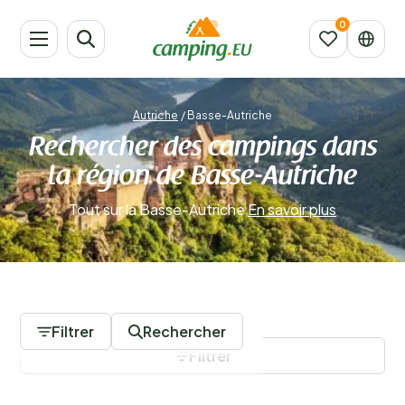
Autriche
/
Basse-Autriche
Rechercher des campings dans
la région de Basse-Autriche
Tout sur la Basse-Autriche
En savoir plus
0 Campings
Filtrer
Rechercher
Filtrer
Sauvegarder les filtres