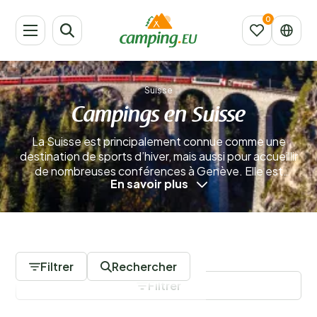
Suisse
Campings en Suisse
La Suisse est principalement connue comme une
destination de sports d’hiver, mais aussi pour accueillir
de nombreuses conférences à Genève. Elle est
En savoir plus
également réputée pour sa neutralité lors des conflits.
Bien que la Suisse ne soit pas membre de l’Union
européenne, elle entretient des liens étroits avec
l’Europe.
En savoir plus
0 Campings
Filtrer
Rechercher
Filtrer