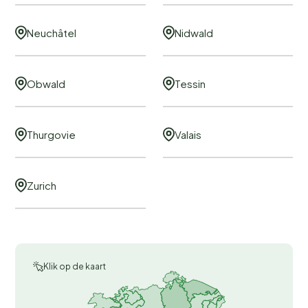
Neuchâtel
Nidwald
Obwald
Tessin
Thurgovie
Valais
Zurich
Klik op de kaart