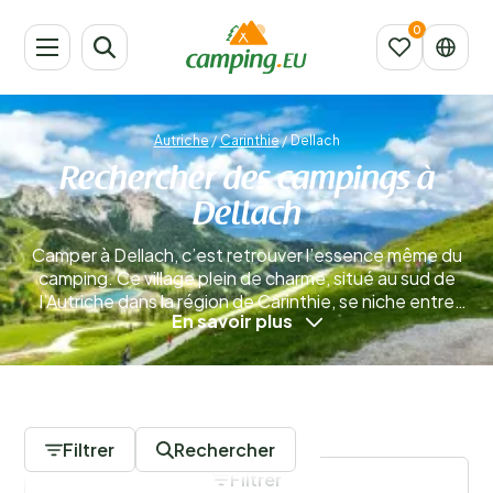
Autriche
/
Carinthie
/
Dellach
Rechercher des campings à
Dellach
Camper à Dellach, c’est retrouver l’essence même du
camping. Ce village plein de charme, situé au sud de
l’Autriche dans la région de Carinthie, se niche entre
En savoir plus
montagnes majestueuses, rivières aux eaux limpides et
vallées verdoyantes. Ici, vous profitez du meilleur des
Alpes : un air pur, le calme et des panoramas à perte de
vue sur les forêts et les prairies.
En savoir plus
0 Campings
Filtrer
Rechercher
Filtrer