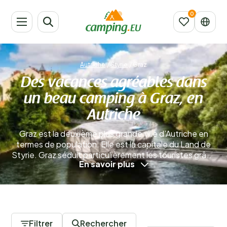
Autriche
/
Styrie
/
Graz
Des vacances agréables dans
un beau camping à Graz, en
Autriche
Graz est la deuxième plus grande ville d’Autriche en
termes de population. Elle est la capitale du Land de
Styrie. Graz séduit particulièrement les touristes grâce
En savoir plus
à son centre historique, le plus vaste d’Europe
centrale. Lors de votre séjour en camping à Graz, ne
manquez pas de le découvrir. Ville universitaire
dynamique, Graz compte quatre universités
0 Campings
accueillant environ 40 000 étudiants. Parmi les
habitants célèbres de la ville figure Arnold
Filtrer
Rechercher