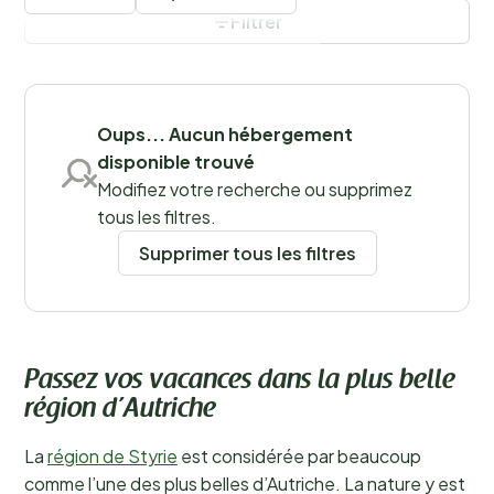
Schwarzenegger, qui y a passé sa jeunesse.
En savoir
Filtrer
plus
Sauvegarder les filtres
Oups... Aucun hébergement
disponible trouvé
Modifiez votre recherche ou supprimez
tous les filtres.
Supprimer tous les filtres
Passez vos vacances dans la plus belle
région d’Autriche
La
région de Styrie
est considérée par beaucoup
comme l’une des plus belles d’Autriche. La nature y est