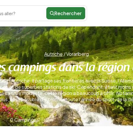
Rechercher
s aller?
Autriche
/
Vorarlberg
s campings dans la région
t de l’Autriche. Il partage ses frontières avec la Suisse, l’All
es et de superbes stations de ski. Cependant, étant moins va
ré sa taille modeste, cette région a beaucoup à offrir. Nota
s, il est possible d’y profiter toute l’année du sport, de la d
0 Campings