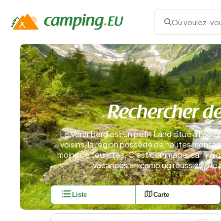
Où voulez-vou
Rechercher de
Le Vorarlberg est un petit Land situé à l’oues
voisins, la région possède de hautes montagn
moins de touristes. C’est dommage, car malg
vacances en camping réussies. De plu
Liste
Carte