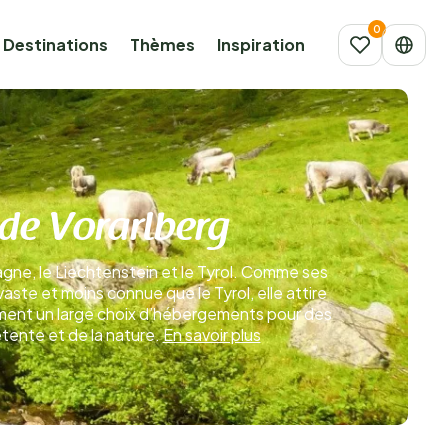
Destinations
Thèmes
Inspiration
 de Vorarlberg
emagne, le Liechtenstein et le Tyrol. Comme ses
ste et moins connue que le Tyrol, elle attire
mment un large choix d’hébergements pour des
étente et de la nature.
En savoir plus