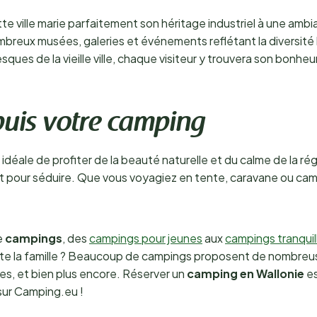
e ville marie parfaitement son héritage industriel à une am
nombreux musées, galeries et événements reflétant la diversité 
sques de la vieille ville, chaque visiteur y trouvera son bonhe
puis votre camping
déale de profiter de la beauté naturelle et du calme de la rég
tout pour séduire. Que vous voyagiez en tente, caravane ou 
e
campings
, des
campings pour jeunes
aux
campings tranquil
e la famille ? Beaucoup de campings proposent de nombreuses 
es, et bien plus encore. Réserver un
camping en Wallonie
es
ur Camping.eu !