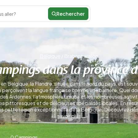
Rechercher
s aller?
Belgique
/
Brabant wallon
ampings dans la province 
n Belgique, la Flandre, située dans le nord du pays, est souv
 perçoivent la langue française comme une barrière. Quel do
des Ardennes, l’atmosphère unique et les nombreuses activité
 pittoresques et de délicieuses spécialités locales. En résu
ns cette région exceptionnelle de la Belgique. Découvrez dè
savoir plus
0 Campings