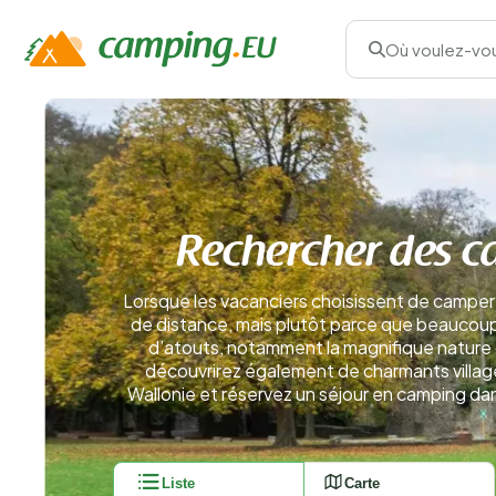
Où voulez-vou
Rechercher des c
Lorsque les vacanciers choisissent de camper e
de distance, mais plutôt parce que beaucoup
d’atouts, notamment la magnifique nature 
découvrirez également de charmants villages
Wallonie et réservez un séjour en camping da
Liste
Carte