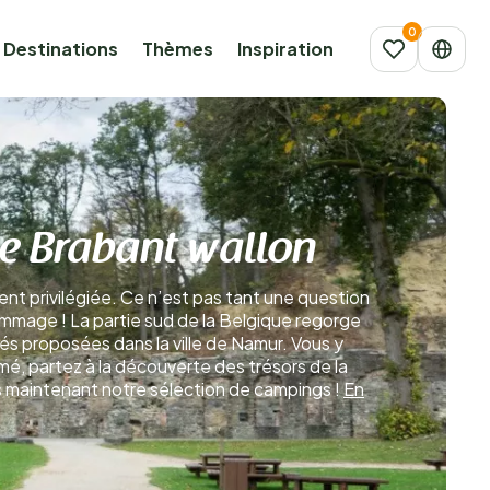
Destinations
Thèmes
Inspiration
de Brabant wallon
ent privilégiée. Ce n’est pas tant une question
mmage ! La partie sud de la Belgique regorge
s proposées dans la ville de Namur. Vous y
mé, partez à la découverte des trésors de la
s maintenant notre sélection de campings !
En