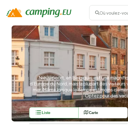
Où voulez-vou
Nieuwpoort, en Belgique, est une magnifiqu
d’Europe du Nord, mais la plupart des visiteurs 
mer. Même lorsque le temps est moins clément, 
Optez pour des vaca
Liste
Carte