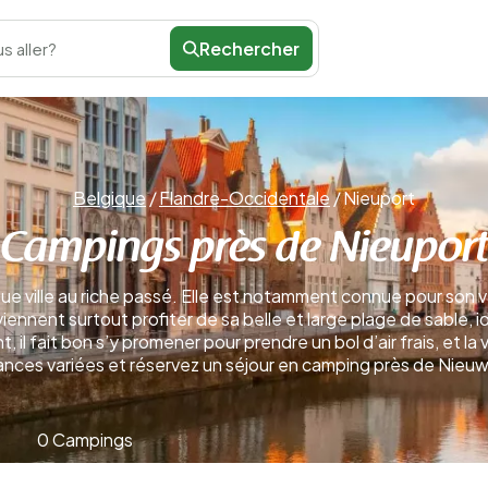
Rechercher
s aller?
Belgique
/
Flandre-Occidentale
/
Nieuport
Campings près de Nieupor
e ville au riche passé. Elle est notamment connue pour son va
viennent surtout profiter de sa belle et large plage de sable, i
il fait bon s’y promener pour prendre un bol d’air frais, et la
nces variées et réservez un séjour en camping près de Nieuw
0 Campings