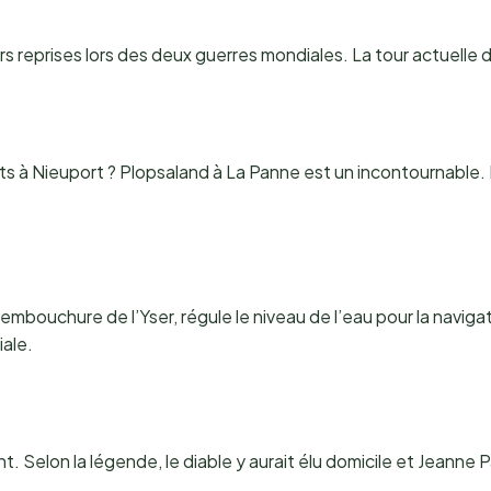
urs reprises lors des deux guerres mondiales. La tour actuelle 
s à Nieuport ? Plopsaland à La Panne est un incontournable
embouchure de l’Yser, régule le niveau de l’eau pour la navi
iale.
t. Selon la légende, le diable y aurait élu domicile et Jeanne 