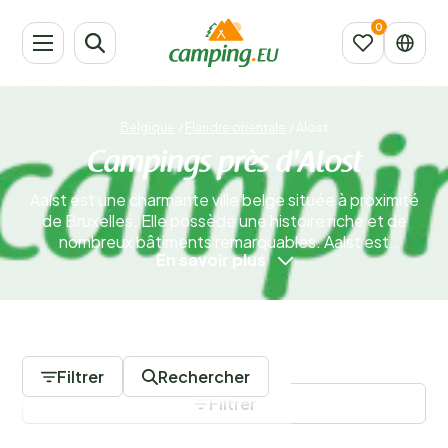
Belgique
/
Flandre orientale
/
Alost
Campings près d'Alost
Aalst est une charmante ville belge située à proximité
de Bruxelles. Elle possède une histoire riche et de
nombreux bâtiments remarquables. Aalst est
En savoir plus
également réputée pour ses boutiques et ses rues
commerçantes animées. Cinq rues commerçantes
convergent vers la chaleureuse Grand-Place, cœur de
la ville. Une partie du centre-ville est piétonne, ce qui
0 Campings
contribue grandement à l’ambiance agréable qui y
règne.
En savoir plus
Filtrer
Rechercher
Filtrer