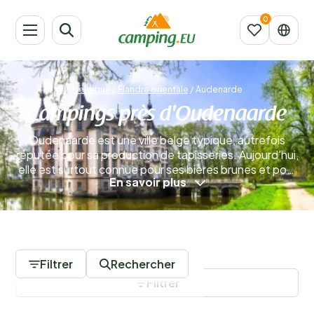
Belgique
/
Flandre orientale
/
Audenarde
Campings près d'Oudenaarde
Oudenaarde est une ville belge typique, autrefois
réputée pour sa production de tapisseries. Aujourd'hui,
elle est surtout connue pour ses bières brunes et pour
En savoir plus
accueillir le Tour des Flandres. Vous y trouverez
également de nombreuses possibilités de shopping
ainsi que de vastes espaces naturels à proximité.
Séjourner dans un camping près d’Oudenaarde vous
0 Campings
permettra de profiter pleinement de cette belle
région.
En savoir plus
Filtrer
Rechercher
Filtrer