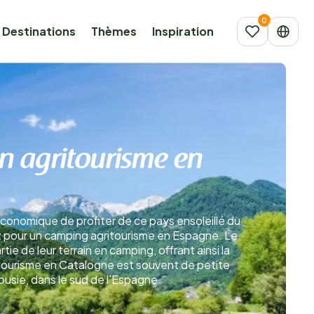
Destinations
Thèmes
Inspiration
n agritourisme en
conomique de profiter de ce pays ensoleillé du
z pour un camping agritourisme en Espagne. Le
e de leur terrain en camping, offrant ainsi la
itourisme en Catalogne est souvent de petite
ousie, dans le sud de l’Espagne.