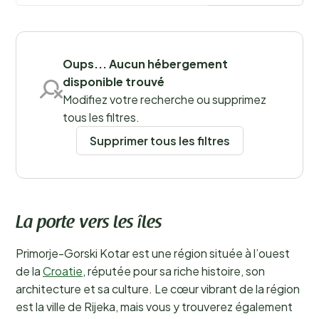
splendeur préservée de cette région croate
fascinante. Découvrez dès maintenant notre sélection
de campings !
En savoir plus
Sauvegarder les filtres
Oups... Aucun hébergement
disponible trouvé
Modifiez votre recherche ou supprimez
Lieux
tous les filtres.
Supprimer tous les filtres
La porte vers les îles
Primorje-Gorski Kotar est une région située à l’ouest
de la
Croatie
, réputée pour sa riche histoire, son
architecture et sa culture. Le cœur vibrant de la région
est la ville de Rijeka, mais vous y trouverez également