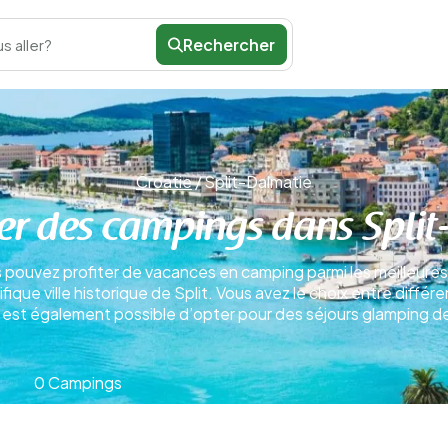
Rechercher
s aller?
Croatie
/
Split-Dalmatie
er des campings dans Split
us pouvez profiter de vacances en camping parmi les meilleur
que ville historique de Split. Vous avez le choix entre différ
 Il est également possible d’opter pour des séjours glamping d
0 Campings