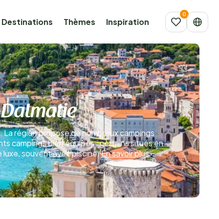
Destinations
Thèmes
Inspiration
-Dalmatie
es. La région propose de nombreux campings
ents campings bien équipés : certains situés en
e luxe, souvent avec piscine.
En savoir plus