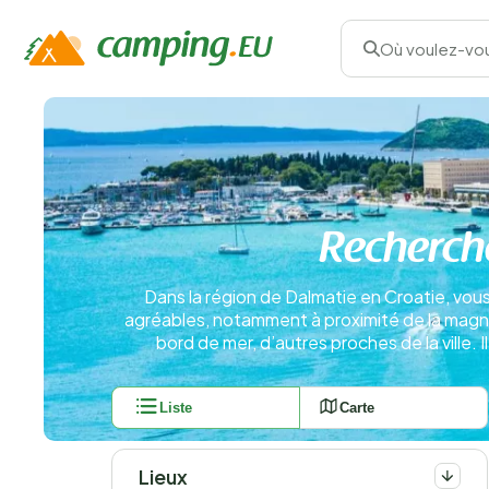
Où voulez-vou
Recherch
Dans la région de Dalmatie en Croatie, vo
agréables, notamment à proximité de la magnifi
bord de mer, d’autres proches de la ville.
Liste
Carte
Lieux