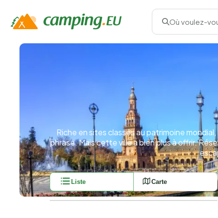
Où voulez-vou
Riche en sites classés au patrimoine mondial,
phrase. Mais cette ville a bien plus à offrir. Rés
esca
Liste
Carte