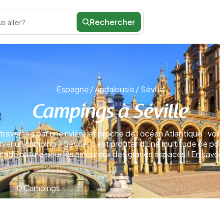
Rechercher
s aller?
Espagne
/
Andalousie
/
Séville
Campings à Séville
 traversée par une rivière et proche de l’océan Atlantique : vo
erver un camping à Séville, c’est profiter d’une multitude de possi
pade nature pour les amoureux des grands espaces !
En savoi
0 Campings