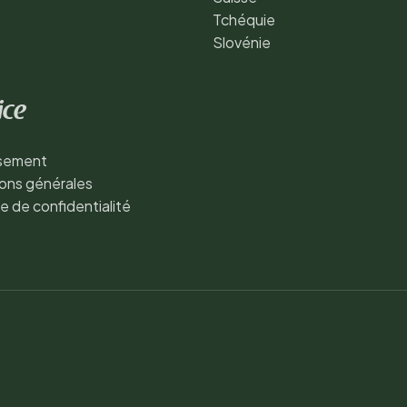
Tchéquie
Slovénie
ice
ssement
ons générales
ue de confidentialité