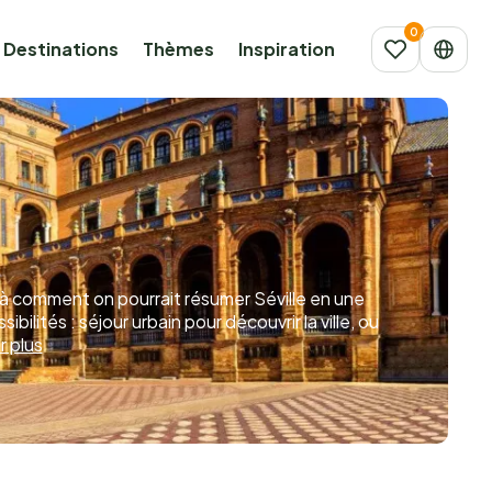
Destinations
Thèmes
Inspiration
ilà comment on pourrait résumer Séville en une
bilités : séjour urbain pour découvrir la ville, ou
r plus