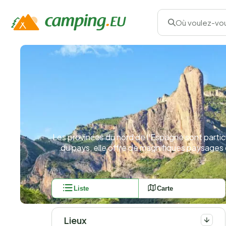
Où voulez-vou
Les provinces du nord de l’Espagne sont parti
du pays, elle offre de magnifiques paysages
Liste
Carte
Lieux