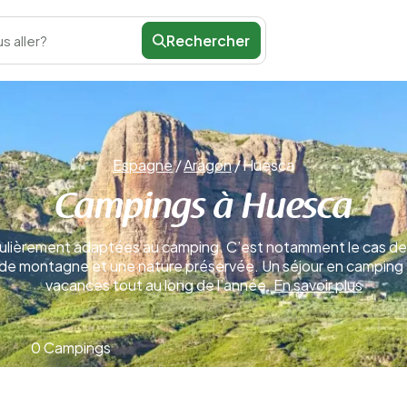
Rechercher
s aller?
Espagne
/
Aragon
/
Huesca
Campings à Huesca
culièrement adaptées au camping. C’est notamment le cas de 
 de montagne et une nature préservée. Un séjour en camping
vacances tout au long de l’année.
En savoir plus
0 Campings