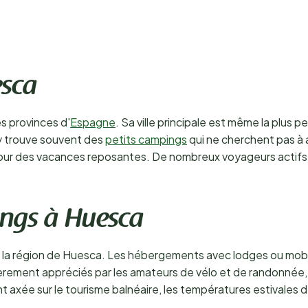
esca
s provinces d'
Espagne
. Sa ville principale est même la plus p
 y trouve souvent des
petits campings
qui ne cherchent pas à a
éale pour des vacances reposantes. De nombreux voyageurs act
ings à Huesca
s la région de Huesca. Les hébergements avec lodges ou mob
rement appréciés par les amateurs de vélo et de randonnée, qu
t axée sur le tourisme balnéaire, les températures estivales 