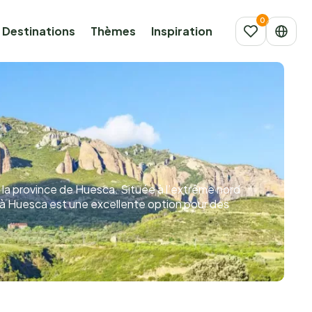
Destinations
Thèmes
Inspiration
la province de Huesca. Située à l’extrême nord
 à Huesca est une excellente option pour des