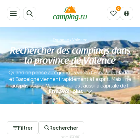
Espagne
/
Valence
Rechercher des campings dans
la province de Valence
Quand on pense aux grandes villes d’Espagne, Madrid
et Barcelone viennent rapidement à l’esprit. Mais il ne
faut pas oublier Valence, qui est aussi la capitale de la
En savoir plus
région du même nom. Cela signifie qu’il y a
énormément de choses à découvrir. Si vous réservez
un camping à Valence, vous pouvez être sûr de profiter
d’une excellente gastronomie. Et ce n’est pas tout, il y
0 Campings
a encore bien plus à vivre !
En savoir plus
Filtrer
Rechercher
Filtrer