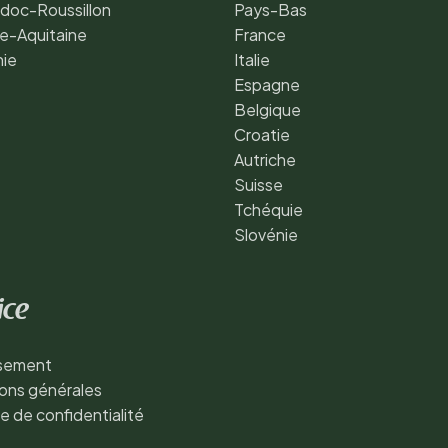
doc-Roussillon
Pays-Bas
e-Aquitaine
France
nie
Italie
Espagne
Belgique
Croatie
Autriche
Suisse
Tchéquie
Slovénie
ice
ssement
ons générales
ue de confidentialité