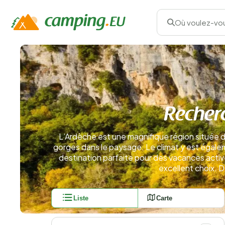
Où voulez-vou
Recher
L’Ardèche est une magnifique région située d
gorges dans le paysage. Le climat y est égalem
destination parfaite pour des vacances active
excellent choix. 
Liste
Carte