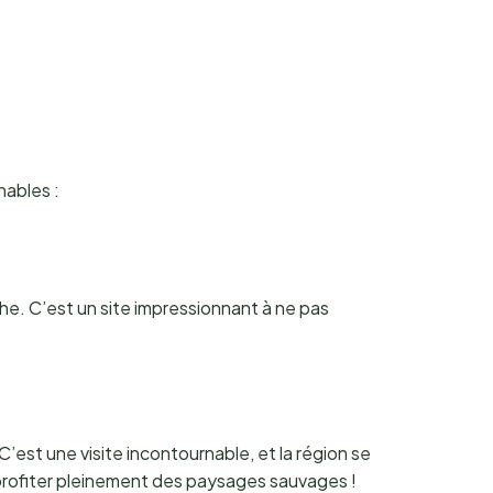
nables :
èche. C’est un site impressionnant à ne pas
est une visite incontournable, et la région se
profiter pleinement des paysages sauvages !