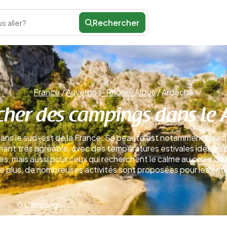
Rechercher
s aller?
France
/
Auvergne-Rhône-Alpes
/
Ardèche
cher des campings dans le 
ans le sud-est de la France. Sa beauté est notamment due à l
ent très agréable, avec des températures estivales idéales p
s, mais aussi pour ceux qui recherchent le calme au cœur de 
De plus, de nombreuses activités sont proposées pour les enf
0 Campings