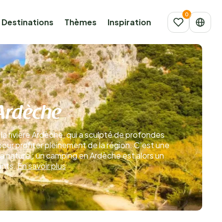
Destinations
Thèmes
Inspiration
Ardèche
a rivière Ardèche, qui a sculpté de profondes
our profiter pleinement de la région. C’est une
la nature ; un camping en Ardèche est alors un
ants.
En savoir plus